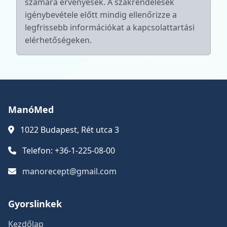
számára érvényesek. A szakrendelések
igénybevétele előtt mindig ellenőrizze a
legfrissebb információkat a kapcsolattartási
elérhetőségeken.
ManóMed
1022 Budapest, Rét utca 3
Telefon: +36-1-225-08-00
manorecept@gmail.com
Gyorslinkek
Kezdőlap