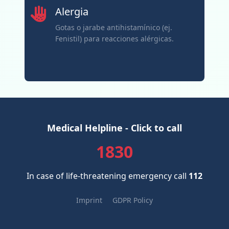
Alergia
Gotas o jarabe antihistamínico (ej.
Fenistil) para reacciones alérgicas.
Medical Helpline - Click to call
1830
In case of life-threatening emergency call
112
Imprint
GDPR Policy