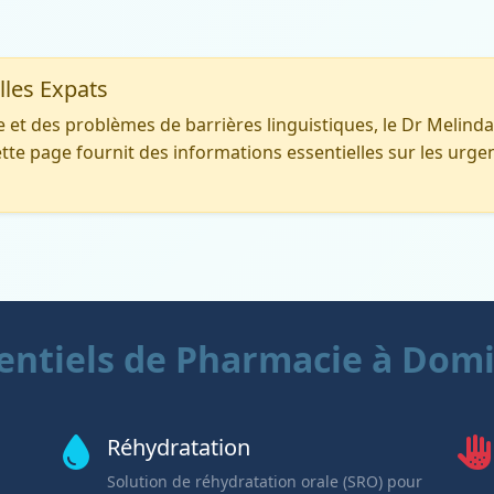
lles Expats
e et des problèmes de barrières linguistiques, le Dr Melin
tte page fournit des informations essentielles sur les urgen
entiels de Pharmacie à Domi
Réhydratation
Solution de réhydratation orale (SRO) pour