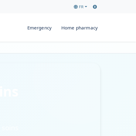
FR
Emergency
Home pharmacy
rgences Budapest
ins
 soins