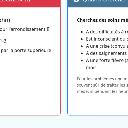
ohn)
Cherchez des soins mé
our l'arrondissement II.
A des difficultés à 
Est inconscient ou di
1-3.
A une crise (convul
 par la porte supérieure
A des saignements 
A une forte fièvre (
mois
Pour les problèmes non mort
souvent sûr de traiter les
médecin pendant les heur