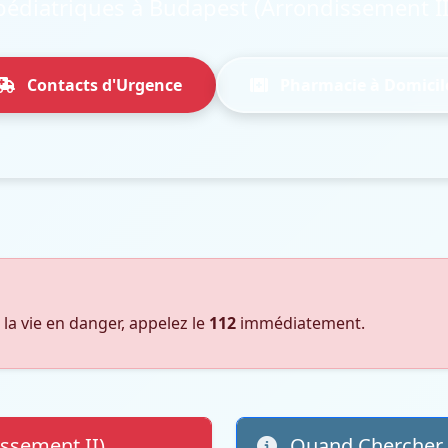
pédiatriques à Budapest (Arrondissement II
Contacts d'Urgence
Pharmacie à Domicil
 la vie en danger, appelez le
112
immédiatement.
ssement II)
Quand Chercher d