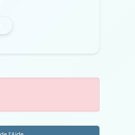
)
e
e l'Aide